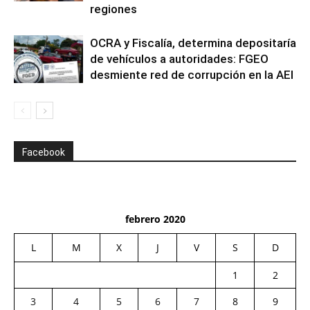
regiones
OCRA y Fiscalía, determina depositaría
de vehículos a autoridades: FGEO
desmiente red de corrupción en la AEI
Facebook
febrero 2020
L
M
X
J
V
S
D
1
2
3
4
5
6
7
8
9