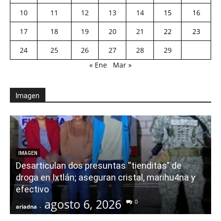
10
11
12
13
14
15
16
17
18
19
20
21
22
23
24
25
26
27
28
29
« Ene
Mar »
Imagen
E
IMAGEN
Desarticulan dos presuntas “tienditas” de
r
droga en Ixtlán; aseguran cristal, marihu4na y
i
efectivo
agosto 6, 2026
0
ariadna
-
a