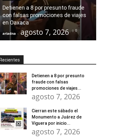
modernización
Detienen a 8 por presunto fraude
Tratamiento d
con falsas promociones de viajes
en Huajuapan 
en Oaxaca
transformar l
agosto 7, 2026
agost
0
ariadna
-
ariadna
-
Recientes
Detienen a 8 por presunto
fraude con falsas
promociones de viajes...
agosto 7, 2026
Cierran este sábado el
Monumento a Juárez de
Viguera por inicio...
agosto 7, 2026