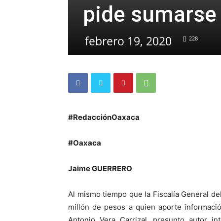
pide sumarse 
febrero 19, 2020
228
#RedacciónOaxaca
#Oaxaca
Jaime GUERRERO
Al mismo tiempo que la Fiscalía General d
millón de pesos a quien aporte informació
Antonio Vera Carrizal, presunto autor in