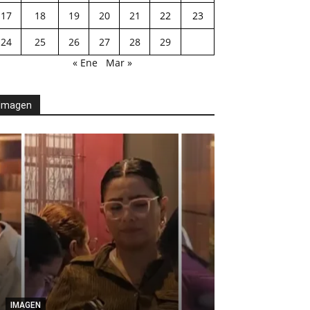
17
18
19
20
21
22
23
24
25
26
27
28
29
« Ene
Mar »
Imagen
AGENDA POLÍTICA
Desde el Legis
IMAGEN