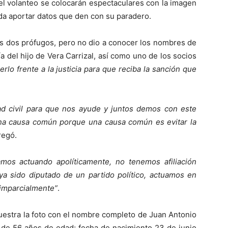
l volanteo se colocarán espectaculares con la imagen
eda aportar datos que den con su paradero.
os dos prófugos, pero no dio a conocer los nombres de
a del hijo de Vera Carrizal, así como uno de los socios
lo frente a la justicia para que reciba la sanción que
ad civil para que nos ayude y juntos demos con este
una causa común porque una causa común es evitar la
regó.
amos actuando apolíticamente, no tenemos afiliación
aya sido diputado de un partido político, actuamos en
e imparcialmente”
.
muestra la foto con el nombre completo de Juan Antonio
: de 56 años de edad; fecha de nacimiento 23 de junio