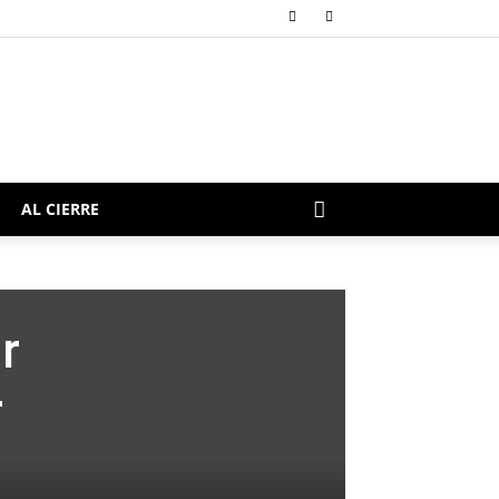
AL CIERRE
r
r