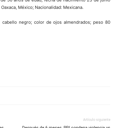
 Oaxaca, México; Nacionalidad: Mexicana.
e cabello negro; color de ojos almendrados; peso 80
.
Artículo siguiente
as
Después de 6 meses, PRI condena violencia vs