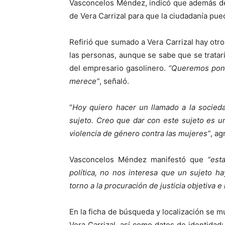
Vasconcelos Méndez, indicó que además de
de Vera Carrizal para que la ciudadanía pu
Refirió que sumado a Vera Carrizal hay otr
las personas, aunque se sabe que se tratarí
del empresario gasolinero.
“Queremos poner
merece”
, señaló.
“
Hoy quiero hacer un llamado a la socied
sujeto. Creo que dar con este sujeto es 
violencia de género contra las mujeres”
, ag
Vasconcelos Méndez manifestó que
“est
política, no nos interesa que un sujeto h
torno a la procuración de justicia objetiva 
En la ficha de búsqueda y localización se 
Vera Carrizal, así como datos de identidad