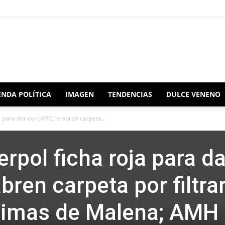
Redacción
NDA POLÍTICA
IMAGEN
TENDENCIAS
DULCE VENENO
ja para dar con JAVC; le abren carpeta...
Oaxaca
erpol ficha roja para da
bren carpeta por filtra
ntimas de Malena; AMH