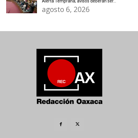
Alerta Temprana; avisos deberán ser...
agosto 6, 2026