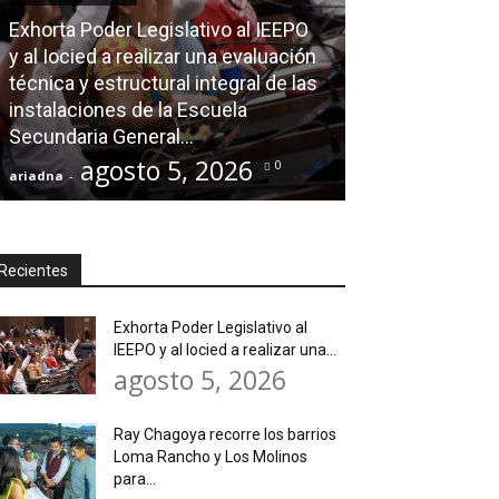
Exhorta Poder Legislativo al IEEPO
AGENDA POLÍTICA
y al Iocied a realizar una evaluación
técnica y estructural integral de las
Ray Chagoya re
instalaciones de la Escuela
Loma Rancho y
Secundaria General...
atender neces
agosto 5, 2026
agos
0
ariadna
-
ariadna
-
Recientes
Exhorta Poder Legislativo al
IEEPO y al Iocied a realizar una...
agosto 5, 2026
Ray Chagoya recorre los barrios
Loma Rancho y Los Molinos
para...