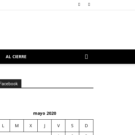
AL CIERRE
Facebook
mayo 2020
L
M
X
J
V
S
D