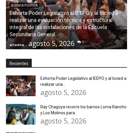
AGENDA POLÍTICA
Exhorta Poder Legislativo al IEEPO y al Iocied a
realizar una evaluación técnica y estructural
integral de las instalaciones de la Escuela
Secundaria General...
agosto 5, 2026
0
ariadna
-
a
Recientes
Exhorta Poder Legislativo al IEEPO y al Iocied a
realizar una...
agosto 5, 2026
Ray Chagoya recorre los barrios Loma Rancho
y Los Molinos para...
agosto 5, 2026