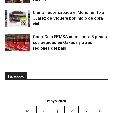
Cierran este sábado el Monumento a
Juárez de Viguera por inicio de obra
vial
Coca-Cola FEMSA sube hasta 5 pesos
sus bebidas en Oaxaca y otras
regiones del país
Facebook
mayo 2020
L
M
X
J
V
S
D