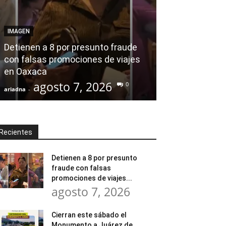
AGENDA POLÍTICA
Desde el Legis
IMAGEN
modernización
Detienen a 8 por presunto fraude
Tratamiento d
con falsas promociones de viajes
en Huajuapan 
en Oaxaca
transformar l
agosto 7, 2026
agost
0
ariadna
-
ariadna
-
Recientes
Detienen a 8 por presunto
fraude con falsas
promociones de viajes...
agosto 7, 2026
Cierran este sábado el
Monumento a Juárez de