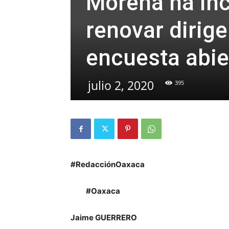
Morena ha in
renovar dirige
encuesta abie
julio 2, 2020
395
#RedacciónOaxaca
#Oaxaca
Jaime GUERRERO