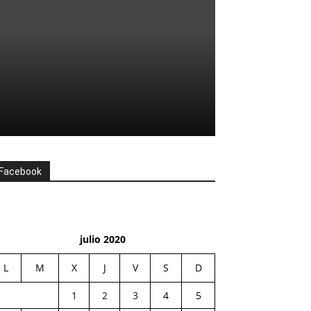
Facebook
julio 2020
L
M
X
J
V
S
D
1
2
3
4
5