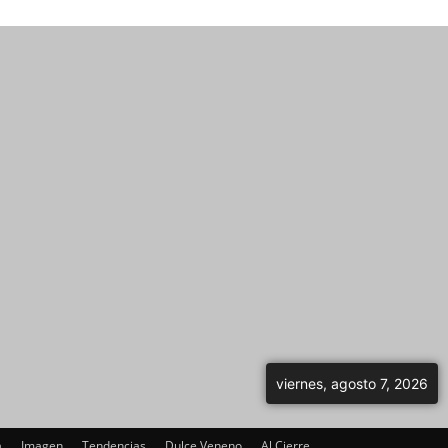
viernes, agosto 7, 2026
a
Imagen
Tendencias
Dulce Veneno
Al Cierre