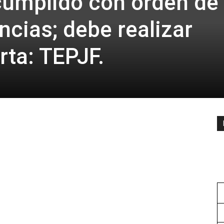
cumplido con orden de
ncias; debe realizar
rta: TEPJF.