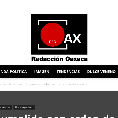
NDA POLÍTICA
IMAGEN
TENDENCIAS
DULCE VENENO
Redacción
den de renovar dirigencias; debe realizar encuesta abierta:...
ndencias
Uncategorized
Oaxaca