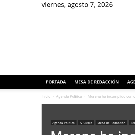
viernes, agosto 7, 2026
PORTADA
MESA DE REDACCIÓN
AGE
Inicio
Agenda Política
Morena ha incumplido con or
Agenda Política
Al Cierre
Mesa de Redacción
Te