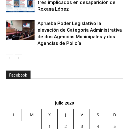
tres implicados en desaparición de
Roxana López
Aprueba Poder Legislativo la
elevación de Categoría Administrativa
de dos Agencias Municipales y dos
Agencias de Policía
Facebook
julio 2020
L
M
X
J
V
S
D
1
2
3
4
5