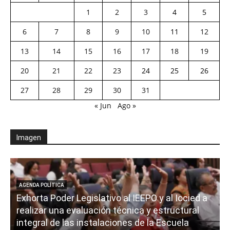
1
2
3
4
5
6
7
8
9
10
11
12
13
14
15
16
17
18
19
20
21
22
23
24
25
26
27
28
29
30
31
« Jun
Ago »
Imagen
AGENDA POLÍTICA
Exhorta Poder Legislativo al IEEPO y al Iocied a
realizar una evaluación técnica y estructural
integral de las instalaciones de la Escuela