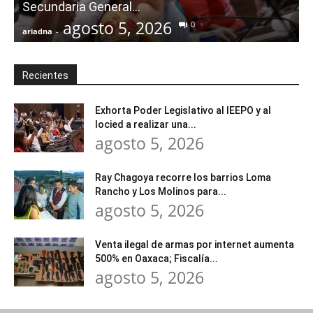
Secundaria General...
agosto 5, 2026
0
ariadna
-
a
Recientes
Exhorta Poder Legislativo al IEEPO y al
Iocied a realizar una...
agosto 5, 2026
Ray Chagoya recorre los barrios Loma
Rancho y Los Molinos para...
agosto 5, 2026
Venta ilegal de armas por internet aumenta
500% en Oaxaca; Fiscalía...
agosto 5, 2026