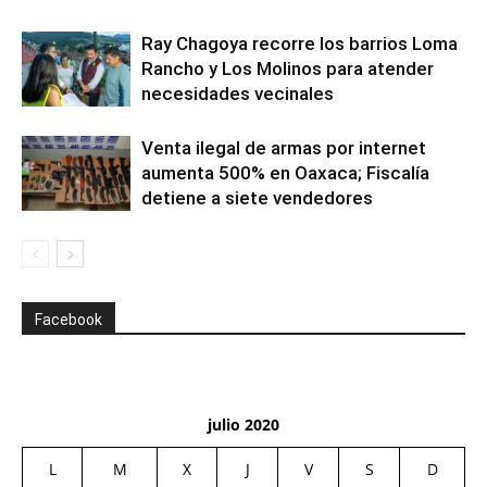
Ray Chagoya recorre los barrios Loma
Rancho y Los Molinos para atender
necesidades vecinales
Venta ilegal de armas por internet
aumenta 500% en Oaxaca; Fiscalía
detiene a siete vendedores
Facebook
julio 2020
L
M
X
J
V
S
D