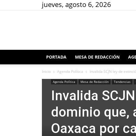
jueves, agosto 6, 2026
PORTADA
MESA DE REDACCIÓN
AGE
Inicio
Agenda Política
Invalida SCJN ley de extinc
Agenda Política
Mesa de Redacción
Tendencias
Invalida SCJN 
dominio que,
Oaxaca por ca