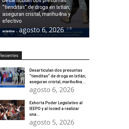
Desarticulan dos presuntas
y al Iocied a r
“tienditas” de droga en Ixtlán;
evaluación téc
aseguran cristal, marihu4na y
integral de las
efectivo
Escuela Secund
agosto 6, 2026
agost
0
ariadna
-
ariadna
-
Recientes
Desarticulan dos presuntas
“tienditas” de droga en Ixtlán;
aseguran cristal, marihu4na...
agosto 6, 2026
Exhorta Poder Legislativo al
IEEPO y al Iocied a realizar
una...
agosto 5, 2026