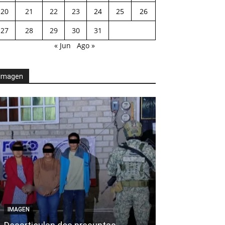
20
21
22
23
24
25
26
27
28
29
30
31
« Jun
Ago »
Imagen
AGENDA POLÍTICA
IMAGEN
Exhorta Poder 