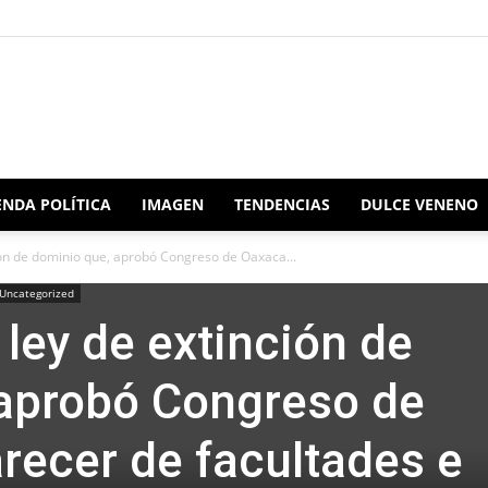
Redacción
NDA POLÍTICA
IMAGEN
TENDENCIAS
DULCE VENENO
ión de dominio que, aprobó Congreso de Oaxaca...
Uncategorized
Oaxaca
ley de extinción de
 aprobó Congreso de
recer de facultades e