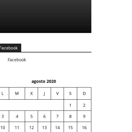
Facebook
Facebook
agosto 2020
L
M
X
J
V
S
D
1
2
3
4
5
6
7
8
9
10
11
12
13
14
15
16