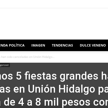
Redacción
NDA POLÍTICA
IMAGEN
TENDENCIAS
DULCE VENENO
 han sido canceladas en Unión Hidalgo...
gorized
Oaxaca
os 5 fiestas grandes 
as en Unión Hidalgo p
a de 4 a 8 mil pesos co