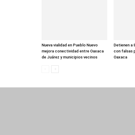
Nueva vialidad en Pueblo Nuevo
Detienen a 
mejora conectividad entre Oaxaca
con falsas 
de Juárez y municipios vecinos
Oaxaca