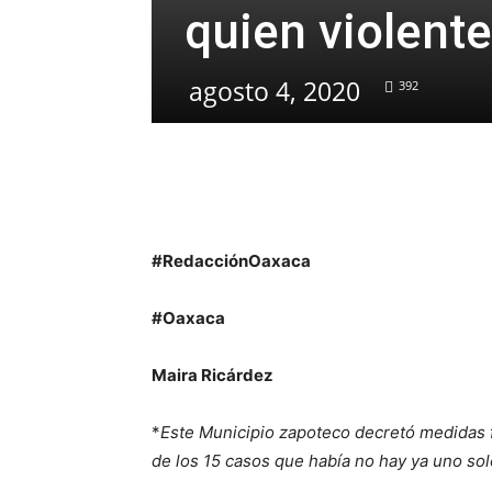
quien violente
agosto 4, 2020
392
#RedacciónOaxaca
#Oaxaca
Maira Ricárdez
*
Este Municipio zapoteco decretó medidas fi
de los 15 casos que había no hay ya uno sol