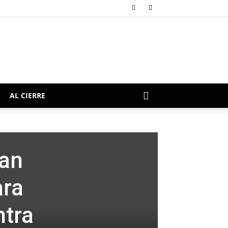
AL CIERRE
han
ara
ntra