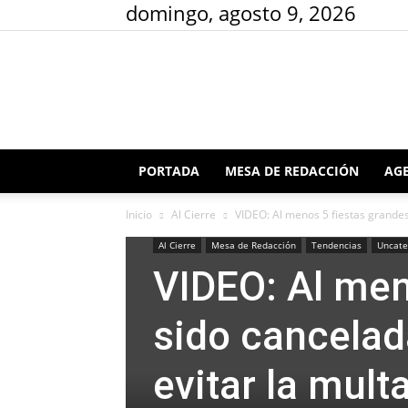
domingo, agosto 9, 2026
PORTADA
MESA DE REDACCIÓN
AGE
Inicio
Al Cierre
VIDEO: Al menos 5 fiestas grandes
Al Cierre
Mesa de Redacción
Tendencias
Uncate
VIDEO: Al men
sido cancelad
evitar la mult