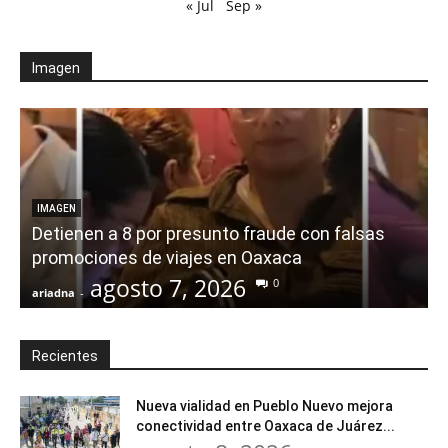
« Jul
Sep »
Imagen
IMAGEN
Detienen a 8 por presunto fraude con falsas
promociones de viajes en Oaxaca
agosto 7, 2026
0
ariadna
-
a
Recientes
Nueva vialidad en Pueblo Nuevo mejora
conectividad entre Oaxaca de Juárez...