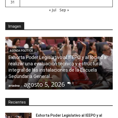
31
« Jul
Sep »
Imagen
AGENDA POLÍTICA
Exhorta Poder Legislativo al IEEPO y al Iocied a
realizar una evaluación técnica y estructural
integral de las instalaciones de la Escuela
Secundaria General...
agosto 5, 2026
0
ariadna
-
a
Recientes
Exhorta Poder Legislativo al IEEPO y al