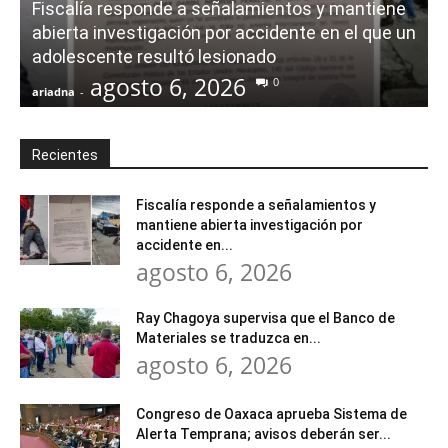
Fiscalía responde a señalamientos y mantiene
abierta investigación por accidente en el que un
adolescente resultó lesionado
agosto 6, 2026
0
ariadna
-
a
Recientes
Fiscalía responde a señalamientos y
mantiene abierta investigación por
accidente en...
agosto 6, 2026
Ray Chagoya supervisa que el Banco de
Materiales se traduzca en...
agosto 6, 2026
Congreso de Oaxaca aprueba Sistema de
Alerta Temprana; avisos deberán ser...