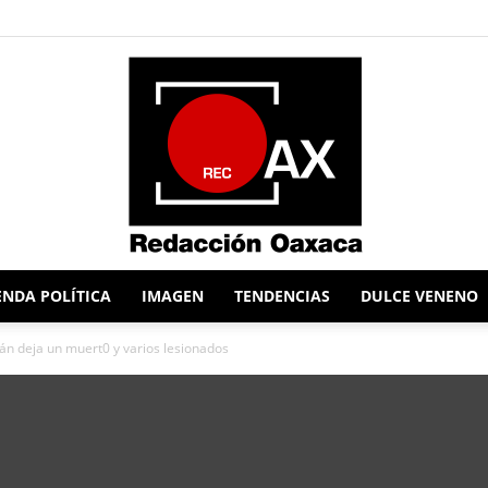
NDA POLÍTICA
IMAGEN
TENDENCIAS
DULCE VENENO
Redacción
án deja un muert0 y varios lesionados
Oaxaca