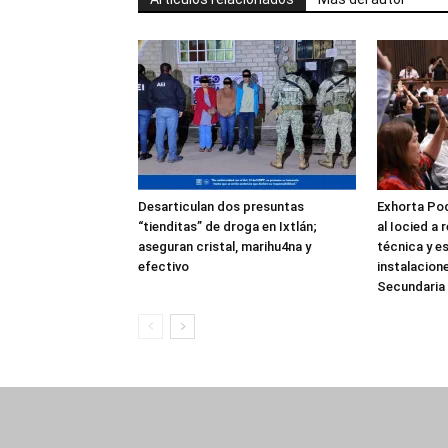
Desarticulan dos presuntas
Exhorta Pod
“tienditas” de droga en Ixtlán;
al Iocied a 
aseguran cristal, marihu4na y
técnica y es
efectivo
instalacion
Secundaria 