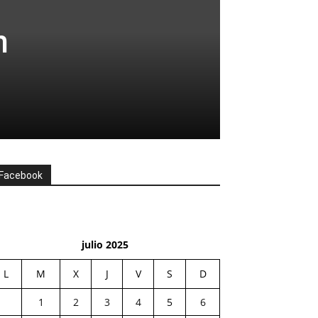
n
Facebook
julio 2025
L
M
X
J
V
S
D
1
2
3
4
5
6