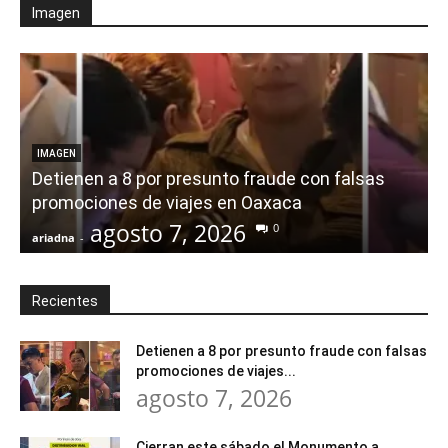
Imagen
IMAGEN
Detienen a 8 por presunto fraude con falsas
promociones de viajes en Oaxaca
agosto 7, 2026
0
ariadna
-
a
Recientes
Detienen a 8 por presunto fraude con falsas
promociones de viajes...
agosto 7, 2026
Cierran este sábado el Monumento a