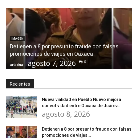
IMAGEN
Detienen a 8 por presunto fraude con falsas
promociones de viajes en Oaxaca
agosto 7, 2026
0
ariadna
-
a
Recientes
Nueva vialidad en Pueblo Nuevo mejora
conectividad entre Oaxaca de Juárez...
agosto 8, 2026
Detienen a 8 por presunto fraude con falsas
promociones de viajes...