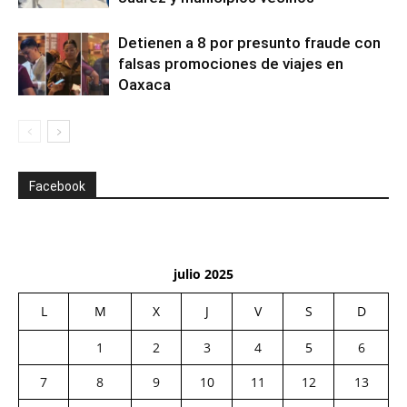
Detienen a 8 por presunto fraude con
falsas promociones de viajes en
Oaxaca
Facebook
julio 2025
L
M
X
J
V
S
D
1
2
3
4
5
6
7
8
9
10
11
12
13