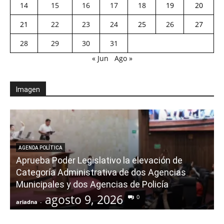
14
15
16
17
18
19
20
21
22
23
24
25
26
27
28
29
30
31
« Jun
Ago »
Imagen
AGENDA POLÍTICA
Aprueba Poder Legislativo la elevación de
Categoría Administrativa de dos Agencias
Municipales y dos Agencias de Policía
agosto 9, 2026
0
ariadna
-
a