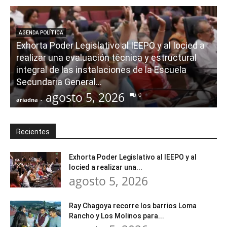
AGENDA POLÍTICA
Exhorta Poder Legislativo al IEEPO y al Iocied a
realizar una evaluación técnica y estructural
integral de las instalaciones de la Escuela
Secundaria General...
agosto 5, 2026
0
ariadna
-
a
Recientes
Exhorta Poder Legislativo al IEEPO y al
Iocied a realizar una...
agosto 5, 2026
Ray Chagoya recorre los barrios Loma
Rancho y Los Molinos para...