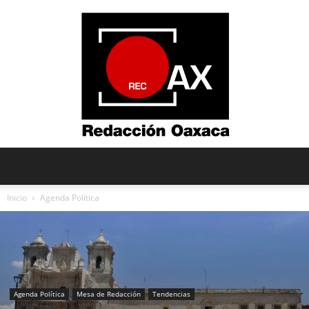
Redacción
Inicio
Agenda Política
Oaxaca
Agenda Política
Mesa de Redacción
Tendencias