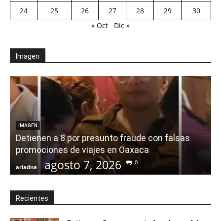
24
25
26
27
28
29
30
« Oct
Dic »
Imagen
IMAGEN
Detienen a 8 por presunto fraude con falsas
promociones de viajes en Oaxaca
agosto 7, 2026
0
ariadna
-
a
Recientes