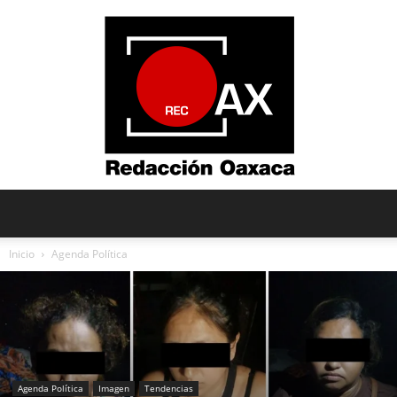
Redacción
Inicio
Agenda Política
Oaxaca
Agenda Política
Imagen
Tendencias