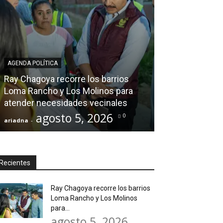
AGENDA POLÍTICA
Fiscal de Oaxa
AGENDA POLÍTICA
carpeta de Ale
Ray Chagoya recorre los barrios
a DDHPO de vu
Loma Rancho y Los Molinos para
proceso y pone
atender necesidades vecinales
víctimas
agosto 5, 2026
agos
0
ariadna
-
ariadna
-
Recientes
Ray Chagoya recorre los barrios
Loma Rancho y Los Molinos
para...
agosto 5, 2026