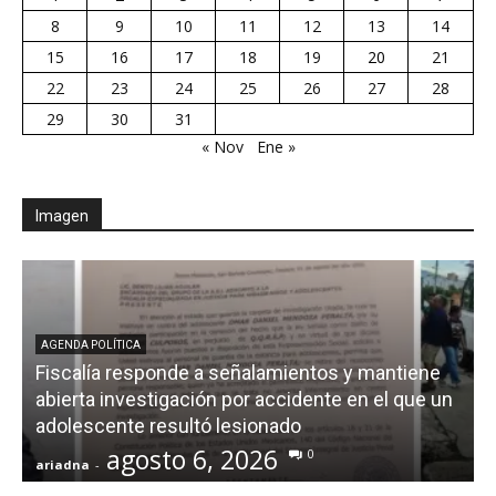
8
9
10
11
12
13
14
15
16
17
18
19
20
21
22
23
24
25
26
27
28
29
30
31
« Nov
Ene »
Imagen
AGENDA POLÍTICA
Fiscalía responde a señalamientos y mantiene
abierta investigación por accidente en el que un
adolescente resultó lesionado
agosto 6, 2026
0
ariadna
-
a