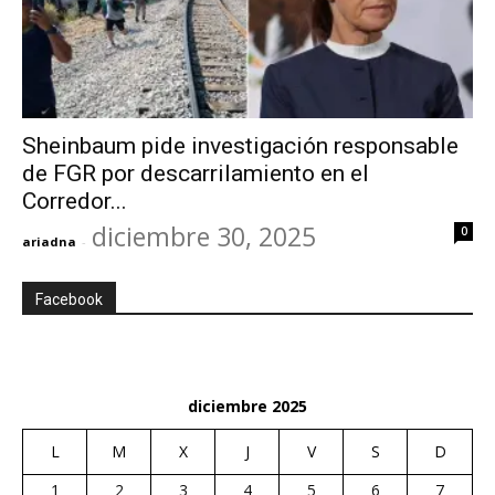
Sheinbaum pide investigación responsable
de FGR por descarrilamiento en el
Corredor...
diciembre 30, 2025
0
ariadna
-
Facebook
diciembre 2025
L
M
X
J
V
S
D
1
2
3
4
5
6
7