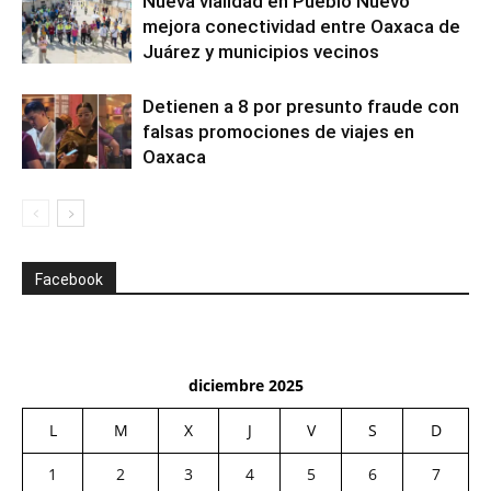
Nueva vialidad en Pueblo Nuevo
mejora conectividad entre Oaxaca de
Juárez y municipios vecinos
Detienen a 8 por presunto fraude con
falsas promociones de viajes en
Oaxaca
Facebook
diciembre 2025
L
M
X
J
V
S
D
1
2
3
4
5
6
7