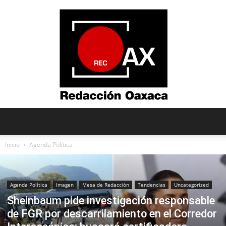
Redacción
Inicio
Agenda Política
Oaxaca
Agenda Política
Imagen
Mesa de Redacción
Tendencias
Uncategorized
Sheinbaum pide investigación responsable
de FGR por descarrilamiento en el Corredor