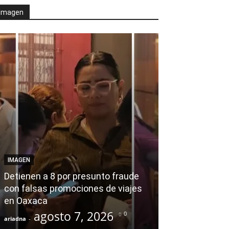
Imagen
AGENDA POLÍTICA
Desde el Legis
IMAGEN
modernización
Detienen a 8 por presunto fraude
Tratamiento d
con falsas promociones de viajes
en Huajuapan 
en Oaxaca
transformar l
agosto 7, 2026
agost
0
ariadna
-
ariadna
-