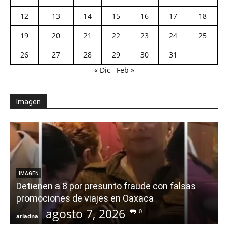
12
13
14
15
16
17
18
19
20
21
22
23
24
25
26
27
28
29
30
31
« Dic
Feb »
Imagen
IMAGEN
Detienen a 8 por presunto fraude con falsas
promociones de viajes en Oaxaca
agosto 7, 2026
0
ariadna
-
a