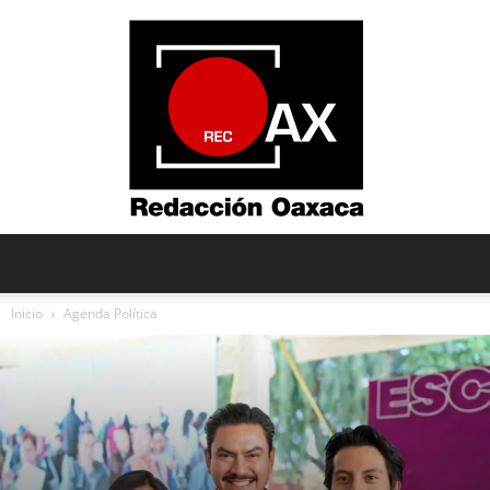
Redacción
Inicio
Agenda Política
Oaxaca