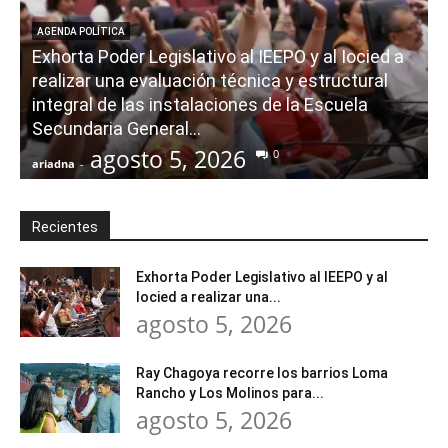
AGENDA POLÍTICA
Exhorta Poder Legislativo al IEEPO y al Iocied a
realizar una evaluación técnica y estructural
integral de las instalaciones de la Escuela
Secundaria General...
agosto 5, 2026
0
ariadna
-
a
Recientes
Exhorta Poder Legislativo al IEEPO y al
Iocied a realizar una...
agosto 5, 2026
Ray Chagoya recorre los barrios Loma
Rancho y Los Molinos para...
agosto 5, 2026