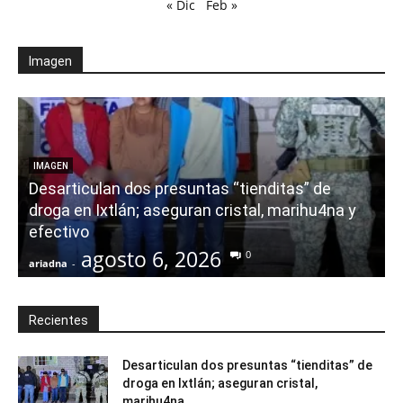
« Dic
Feb »
Imagen
E
IMAGEN
Desarticulan dos presuntas “tienditas” de
r
droga en Ixtlán; aseguran cristal, marihu4na y
i
efectivo
agosto 6, 2026
0
ariadna
-
a
Recientes
Desarticulan dos presuntas “tienditas” de
droga en Ixtlán; aseguran cristal,
marihu4na...