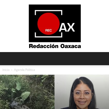
Redacción
Inicio
Agenda Política
Oaxaca