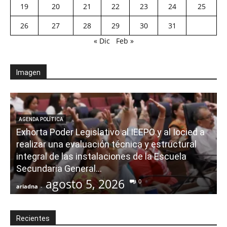
19
20
21
22
23
24
25
26
27
28
29
30
31
« Dic
Feb »
Imagen
AGENDA POLÍTICA
Exhorta Poder Legislativo al IEEPO y al Iocied a
realizar una evaluación técnica y estructural
integral de las instalaciones de la Escuela
Secundaria General...
agosto 5, 2026
0
ariadna
-
a
Recientes