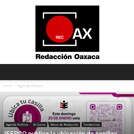
Redacción
Inicio
Agenda Política
Oaxaca
Agenda Política
Al Cierre
Mesa de Redacción
Tendencias
IEEPCO publica la ubicación de casillas