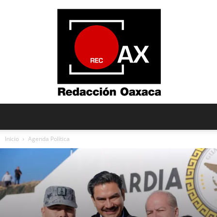
Redacción
Inicio
Agenda Política
Oaxaca