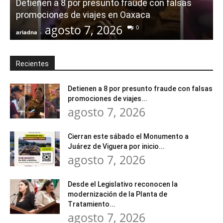
Detienen a 8 por presunto fraude con falsas
promociones de viajes en Oaxaca
agosto 7, 2026
0
ariadna
-
a
Recientes
Detienen a 8 por presunto fraude con falsas
promociones de viajes...
agosto 7, 2026
Cierran este sábado el Monumento a
Juárez de Viguera por inicio...
agosto 7, 2026
Desde el Legislativo reconocen la
modernización de la Planta de
Tratamiento...
agosto 7, 2026