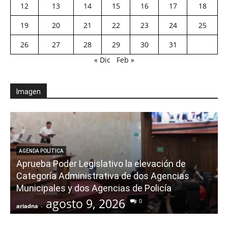
12
13
14
15
16
17
18
19
20
21
22
23
24
25
26
27
28
29
30
31
« Dic
Feb »
Imagen
AGENDA POLÍTICA
Aprueba Poder Legislativo la elevación de
Categoría Administrativa de dos Agencias
Municipales y dos Agencias de Policía
agosto 9, 2026
0
ariadna
-
a