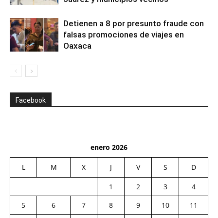
Detienen a 8 por presunto fraude con
falsas promociones de viajes en
Oaxaca
Facebook
enero 2026
L
M
X
J
V
S
D
1
2
3
4
5
6
7
8
9
10
11