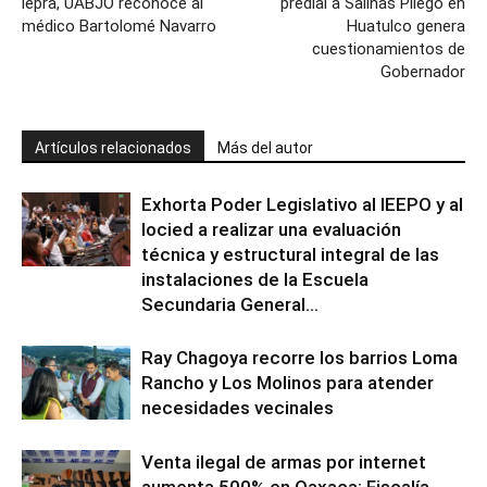
lepra, UABJO reconoce al
predial a Salinas Pliego en
médico Bartolomé Navarro
Huatulco genera
cuestionamientos de
Gobernador
Artículos relacionados
Más del autor
Exhorta Poder Legislativo al IEEPO y al
Iocied a realizar una evaluación
técnica y estructural integral de las
instalaciones de la Escuela
Secundaria General...
Ray Chagoya recorre los barrios Loma
Rancho y Los Molinos para atender
necesidades vecinales
Venta ilegal de armas por internet
aumenta 500% en Oaxaca; Fiscalía