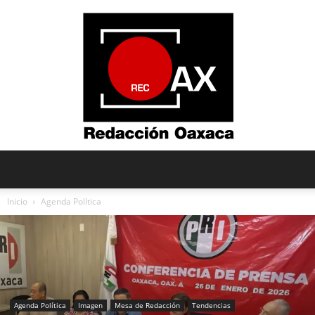
Redacción
Inicio
Agenda Política
Oaxaca
Agenda Política
Imagen
Mesa de Redacción
Tendencias