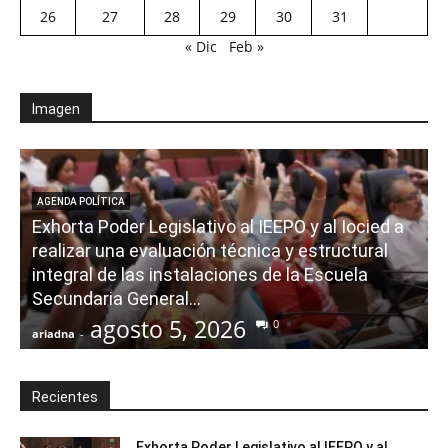
26
27
28
29
30
31
« Dic
Feb »
Imagen
AGENDA POLÍTICA
Exhorta Poder Legislativo al IEEPO y al Iocied a
realizar una evaluación técnica y estructural
integral de las instalaciones de la Escuela
Secundaria General...
agosto 5, 2026
0
ariadna
-
a
Recientes
Exhorta Poder Legislativo al IEEPO y al