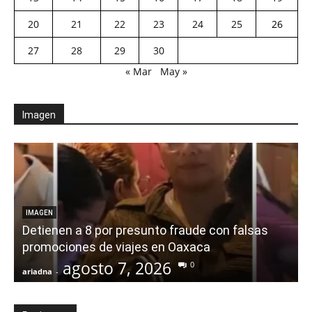
20
21
22
23
24
25
26
27
28
29
30
« Mar
May »
Imagen
IMAGEN
Detienen a 8 por presunto fraude con falsas
promociones de viajes en Oaxaca
agosto 7, 2026
0
ariadna
-
a