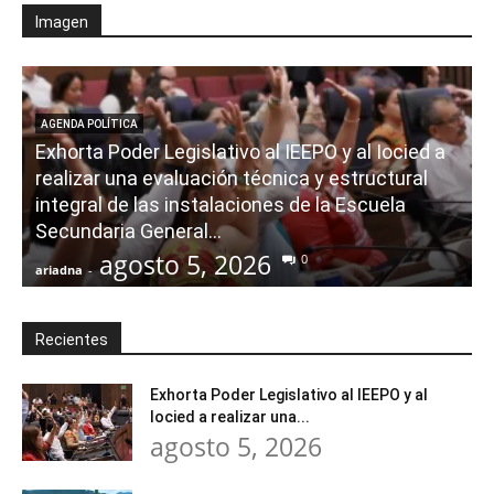
Imagen
AGENDA POLÍTICA
Exhorta Poder Legislativo al IEEPO y al Iocied a
realizar una evaluación técnica y estructural
integral de las instalaciones de la Escuela
Secundaria General...
agosto 5, 2026
0
ariadna
-
a
Recientes
Exhorta Poder Legislativo al IEEPO y al
Iocied a realizar una...
agosto 5, 2026