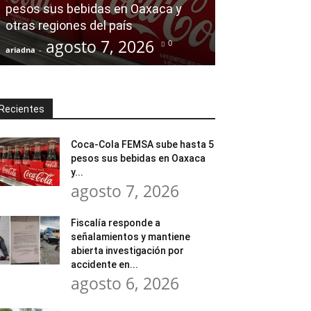
pesos sus bebidas en Oaxaca y
por accidente 
otras regiones del país
adolescente r
agosto 7, 2026
agost
0
ariadna
-
ariadna
-
Recientes
Coca-Cola FEMSA sube hasta 5
pesos sus bebidas en Oaxaca
y...
agosto 7, 2026
Fiscalía responde a
señalamientos y mantiene
abierta investigación por
accidente en...
agosto 6, 2026