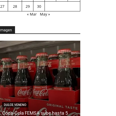
27
28
29
30
« Mar
May »
Imagen
AGENDA POLÍTICA
DULCE VENENO
Fiscalía resp
Coca-Cola FEMSA sube hasta 5
y mantiene abi