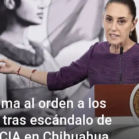
ma al orden a los
tras escándalo de
 CIA en Chihuahua