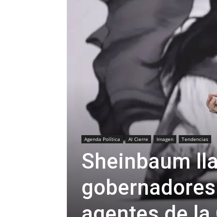
Agenda Política
Al Cierre
Imagen
Tendencias
Sheinbaum lla
gobernadores 
agentes de la