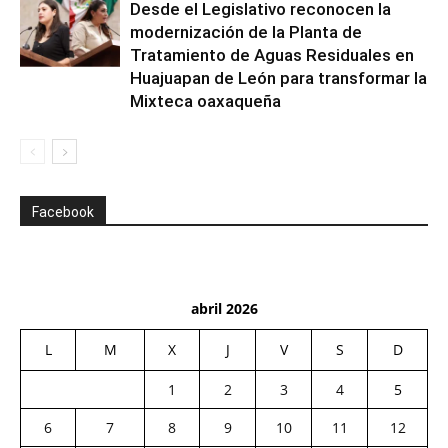
Desde el Legislativo reconocen la
modernización de la Planta de
Tratamiento de Aguas Residuales en
Huajuapan de León para transformar la
Mixteca oaxaqueña
Facebook
abril 2026
L
M
X
J
V
S
D
1
2
3
4
5
6
7
8
9
10
11
12