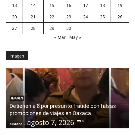
13
14
15
16
17
18
19
20
21
22
23
24
25
26
27
28
29
30
« Mar
May »
Imagen
IMAGEN
Detienen a 8 por presunto fraude con falsas
promociones de viajes en Oaxaca
agosto 7, 2026
0
ariadna
-
a