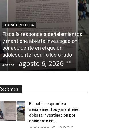
AGENDA POLÍTICA
AL CIERRE
Fiscalía responde a señalamientos
y mantiene abierta investigación
Ray Chagoya s
por accidente en el que un
Banco de Mate
adolescente resultó lesionado
en obras comu
agosto 6, 2026
agost
0
ariadna
-
ariadna
-
Recientes
Fiscalía responde a
señalamientos y mantiene
abierta investigación por
accidente en...