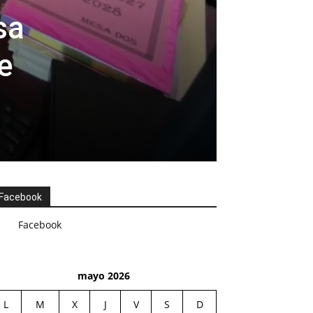
sa
e
Facebook
Facebook
mayo 2026
L
M
X
J
V
S
D