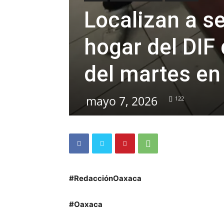
Localizan a s
hogar del DIF
del martes en
mayo 7, 2026
122
#RedacciónOaxaca
#Oaxaca