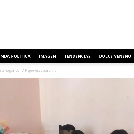
Redacción
NDA POLÍTICA
IMAGEN
TENDENCIAS
DULCE VENENO
sa hogar del DIF que escaparon la...
Oaxaca