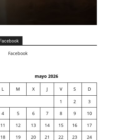
Facebook
Facebook
mayo 2026
L
M
X
J
V
S
D
1
2
3
4
5
6
7
8
9
10
11
12
13
14
15
16
17
18
19
20
21
22
23
24