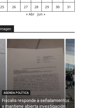
25
26
27
28
29
30
31
« Abr
Jun »
Imagen
AGENDA POLÍTICA
AL CIERRE
Fiscalía responde a señalamientos
y mantiene abierta investigación
Ray Chagoya s