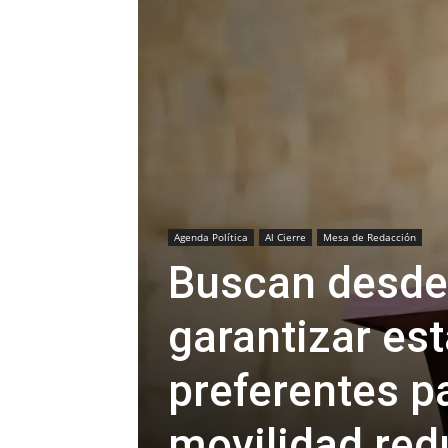
Agenda Política
Al Cierre
Mesa de Redacción
Buscan desde 
garantizar es
preferentes p
movilidad red