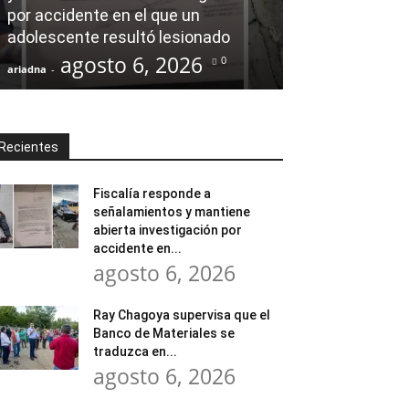
por accidente en el que un
Banco de Mate
adolescente resultó lesionado
en obras comu
agosto 6, 2026
agost
0
ariadna
-
ariadna
-
Recientes
Fiscalía responde a
señalamientos y mantiene
abierta investigación por
accidente en...
agosto 6, 2026
Ray Chagoya supervisa que el
Banco de Materiales se
traduzca en...
agosto 6, 2026