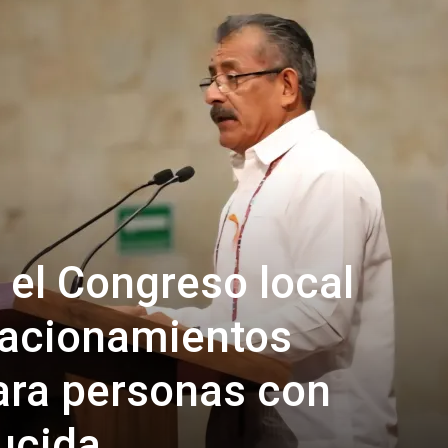
el Congreso local
tacionamientos
ara personas con
ucida