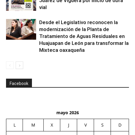
Juárez de Viguera por inicio de obra
vial
Desde el Legislativo reconocen la
modernización de la Planta de
Tratamiento de Aguas Residuales en
Huajuapan de León para transformar la
Mixteca oaxaqueña
Facebook
mayo 2026
L
M
X
J
V
S
D