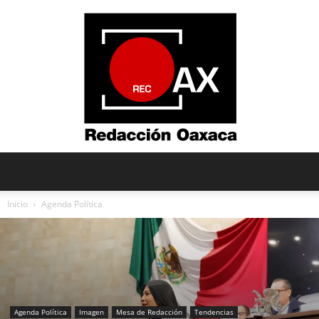
Redacción
Inicio
Agenda Política
Oaxaca
Agenda Política
Imagen
Mesa de Redacción
Tendencias