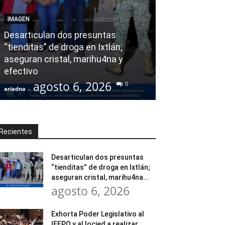
AGENDA POLÍTICA
IMAGEN
Exhorta Poder 
Desarticulan dos presuntas
y al Iocied a r
“tienditas” de droga en Ixtlán;
evaluación téc
aseguran cristal, marihu4na y
integral de las
efectivo
Escuela Secund
agosto 6, 2026
agost
0
ariadna
-
ariadna
-
Recientes
Desarticulan dos presuntas
“tienditas” de droga en Ixtlán;
aseguran cristal, marihu4na...
agosto 6, 2026
Exhorta Poder Legislativo al
IEEPO y al Iocied a realizar