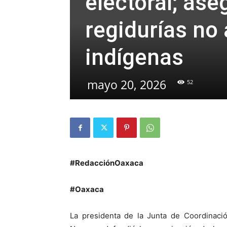
electoral; as
regidurías no
indígenas
mayo 20, 2026
52
#RedacciónOaxaca
#Oaxaca
La presidenta de la Junta de Coordinació