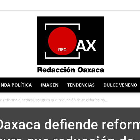
NDA POLÍTICA
IMAGEN
TENDENCIAS
DULCE VENENO
Redacción
reforma electoral; asegura que reducción de regidurías no...
Oaxaca defiende refor
Oaxaca