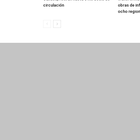
circulación
obras de in
ocho regio