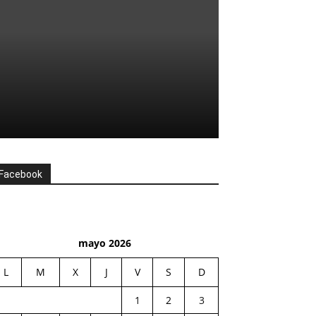
Facebook
mayo 2026
L
M
X
J
V
S
D
1
2
3