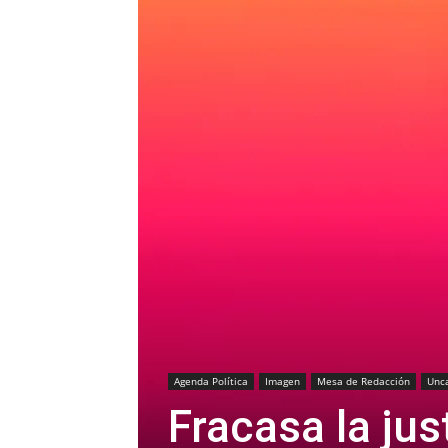
Agenda Política
Imagen
Mesa de Redacción
Unc
Fracasa la just