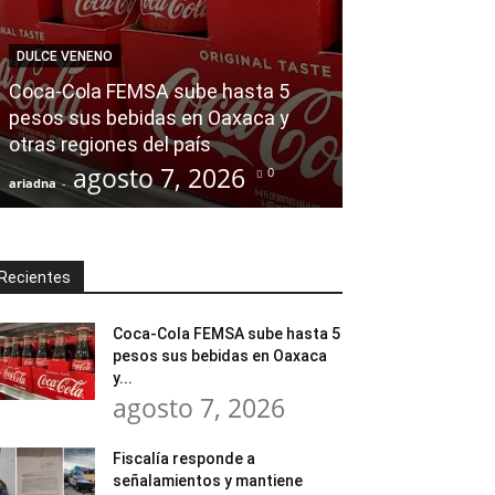
AGENDA POLÍTICA
DULCE VENENO
Fiscalía resp
Coca-Cola FEMSA sube hasta 5
y mantiene abi
pesos sus bebidas en Oaxaca y
por accidente 
otras regiones del país
adolescente r
agosto 7, 2026
agost
0
ariadna
-
ariadna
-
Recientes
Coca-Cola FEMSA sube hasta 5
pesos sus bebidas en Oaxaca
y...
agosto 7, 2026
Fiscalía responde a
señalamientos y mantiene