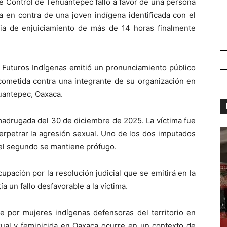
e Control de Tehuantepec falló a favor de una persona
a en contra de una joven indígena identificada con el
ia de enjuiciamiento de más de 14 horas finalmente
d Futuros Indígenas emitió un pronunciamiento público
l cometida contra una integrante de su organización en
uantepec, Oaxaca.
 madrugada del 30 de diciembre de 2025. La víctima fue
rpetrar la agresión sexual. Uno de los dos imputados
 el segundo se mantiene prófugo.
pación por la resolución judicial que se emitirá en la
 un fallo desfavorable a la víctima.
te por mujeres indígenas defensoras del territorio en
xual y feminicida en Oaxaca ocurre en un contexto de