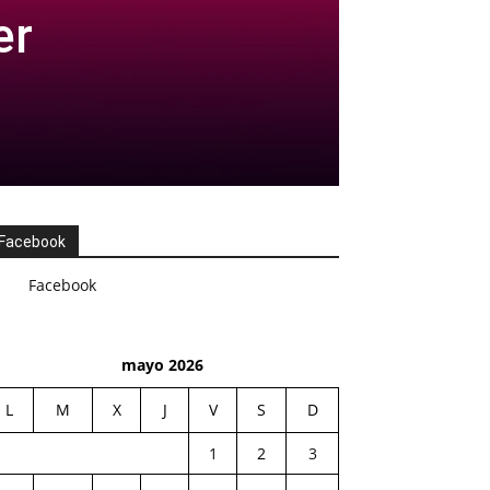
er
Facebook
Facebook
mayo 2026
L
M
X
J
V
S
D
1
2
3