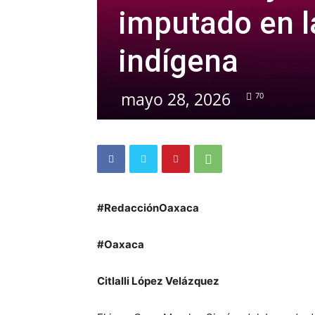
imputado en l
indígena
mayo 28, 2026
70
#RedacciónOaxaca
#Oaxaca
Citlalli López Velázquez