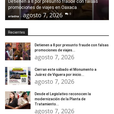
Detienen a 8 por presunto fraude con falsas
promociones de viajes en Oaxaca
agosto 7, 2026
0
ariadna
-
a
Recientes
Detienen a 8 por presunto fraude con falsas
promociones de viajes...
agosto 7, 2026
Cierran este sábado el Monumento a
Juárez de Viguera por inicio...
agosto 7, 2026
Desde el Legislativo reconocen la
modernización de la Planta de
Tratamiento...
agosto 7, 2026