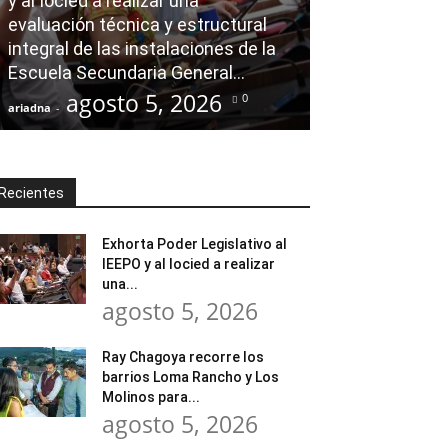
y al Iocied a realizar una
evaluación técnica y estructural
Ray Chagoya re
integral de las instalaciones de la
Loma Rancho y
Escuela Secundaria General...
atender neces
agosto 5, 2026
agost
0
ariadna
-
ariadna
-
Recientes
Exhorta Poder Legislativo al
IEEPO y al Iocied a realizar
una...
agosto 5, 2026
Ray Chagoya recorre los
barrios Loma Rancho y Los
Molinos para...
agosto 5, 2026