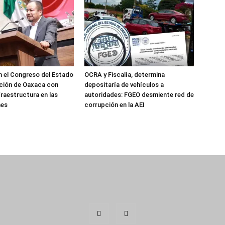
 el Congreso del Estado
OCRA y Fiscalía, determina
ción de Oaxaca con
depositaría de vehículos a
fraestructura en las
autoridades: FGEO desmiente red de
nes
corrupción en la AEI