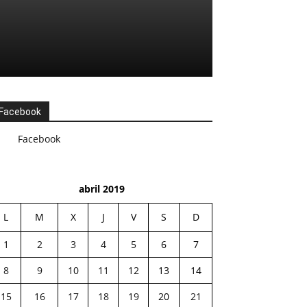
Facebook
Facebook
abril 2019
L
M
X
J
V
S
D
1
2
3
4
5
6
7
8
9
10
11
12
13
14
15
16
17
18
19
20
21