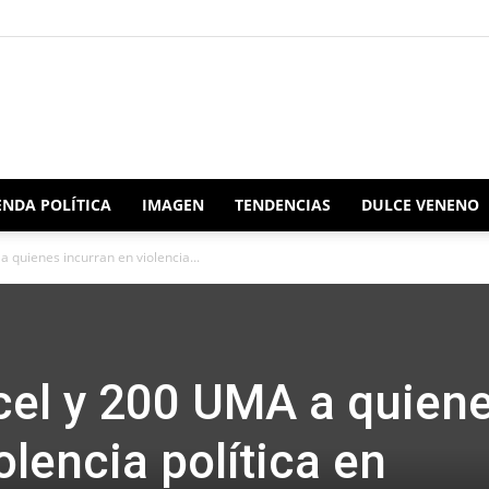
Redacción
NDA POLÍTICA
IMAGEN
TENDENCIAS
DULCE VENENO
 quienes incurran en violencia...
Oaxaca
cel y 200 UMA a quien
olencia política en