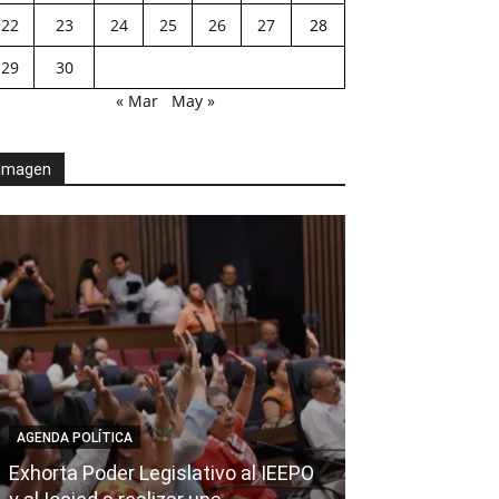
22
23
24
25
26
27
28
29
30
« Mar
May »
Imagen
AGENDA POLÍTICA
Exhorta Poder Legislativo al IEEPO
AGENDA POLÍTICA