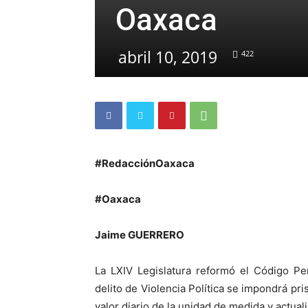
Oaxaca
abril 10, 2019
422
#RedacciónOaxaca
#Oaxaca
Jaime GUERRERO
La LXIV Legislatura reformó el Código Pe
delito de Violencia Política se impondrá pri
valor diario de la unidad de medida y actual