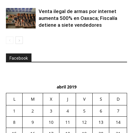
Venta ilegal de armas por internet
aumenta 500% en Oaxaca; Fiscalía
detiene a siete vendedores
Facebook
abril 2019
L
M
X
J
V
S
D
1
2
3
4
5
6
7
8
9
10
11
12
13
14