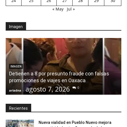
24
25
26
27
28
29
30
« May
Jul »
Imagen
IMAGEN
Detienen a 8 por presunto fraude con falsas
promociones de viajes en Oaxaca
agosto 7, 2026
0
ariadna
-
a
Recientes
Nueva vialidad en Pueblo Nuevo mejora