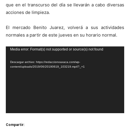
que en el transcurso del día se llevarán a cabo diversas
acciones de limpieza.
El mercado Benito Juarez, volverá a sus actividades
normales a partir de este jueves en su horario normal.
Reproductor
Media error: Format(s) not supported or source(s) not found
de
Descargar archivo: https://redaccionoaxaca.com/wp-
vídeo
content/uploads/2019/06/20190619_103219.mp4?_=1
Compartir: