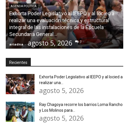
AGENDA POLÍTICA
Exhorta Poder Legislativo al IEEPO y al Iocied a
realizar una evaluación técnica y estructural
integral de las instalaciones de la Escuela
Secundaria General...
agosto 5, 2026
0
ariadna
-
a
Recientes
Exhorta Poder Legislativo al IEEPO y al Iocied a
realizar una...
agosto 5, 2026
Ray Chagoya recorre los barrios Loma Rancho
y Los Molinos para...
agosto 5, 2026