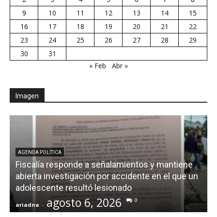
9
10
11
12
13
14
15
16
17
18
19
20
21
22
23
24
25
26
27
28
29
30
31
« Feb
Abr »
Imagen
AGENDA POLÍTICA
Fiscalía responde a señalamientos y mantiene
abierta investigación por accidente en el que un
adolescente resultó lesionado
agosto 6, 2026
0
ariadna
-
a