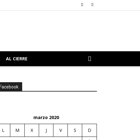
AL CIERRE
Facebook
marzo 2020
L
M
X
J
V
S
D