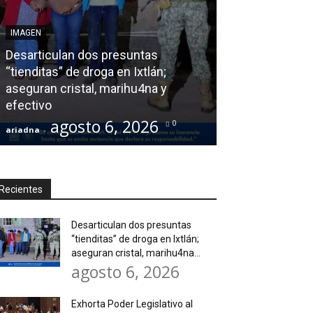
AGENDA POLÍTICA
IMAGEN
Exhorta Poder 
Desarticulan dos presuntas
y al Iocied a r
“tienditas” de droga en Ixtlán;
técnica y estru
aseguran cristal, marihu4na y
instalaciones 
efectivo
Secundaria Gen
agosto 6, 2026
agos
0
ariadna
-
ariadna
-
Recientes
Desarticulan dos presuntas
“tienditas” de droga en Ixtlán;
aseguran cristal, marihu4na...
agosto 6, 2026
Exhorta Poder Legislativo al