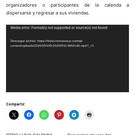
organizadores o participantes de la calenda a
dispersarse y regresar a sus viviendas.
Reproductor
Media error: Format(s) not supported or source(s) not found
de
Descargar archivo: https://redaccionoaxaca.com/wp-
vídeo
content/uploads/2020/05/VID-20200511-WA0146.mp4?_=1
Compartir: